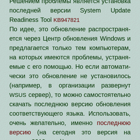
Решением про­бле­мы явля­ет­ся уста­нов­ка
послед­ней вер­сии System Update
Readiness Tool
KB947821
По идее, это обнов­ле­ние рас­про­стра­ня­
ет­ся через Центр обнов­ле­ния Windows и
пред­ла­га­ет­ся толь­ко тем ком­пью­те­рам,
на кото­рых име­ют­ся про­бле­мы, устра­ня­
е­мые с его помо­щью. Но если авто­ма­ти­
че­ски это обнов­ле­ние не уста­но­ви­лось
(напри­мер, в орга­ни­за­ции раз­вер­нут
сер­вер), то мож­но само­сто­я­тель­но
WSUS
ска­чать послед­нюю вер­сию обнов­ле­ния
соот­вет­ству­ю­ще­го язы­ка. Использовать,
очень жела­тель­но, имен­но
послед­нюю
вер­сию
(на сего­дня это вер­сия на