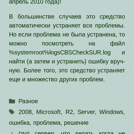
апрель 2010 года)!
В боль­шин­стве слу­ча­ев это сред­ство
авто­ма­ти­че­ски устра­ня­ет все про­бле­мы.
Но если про­бле­ма не была устра­не­на, то
мож­но посмот­реть на файл
%systemroot%logsCBSCheckSUR.log и
най­ти (а затем и устра­нить) ошиб­ку вруч­
ную. Более того, это сред­ство устра­ня­ет
еще и мно­же­ство дру­гих проблем.
Рубрики
Разное
Метки
2008
,
Microsoft
,
R2
,
Server
,
Windows
,
ошибка
,
проблема
,
решение
сер­вер, что делать когда не
DNS