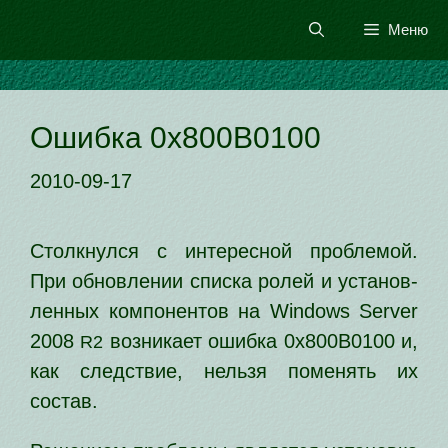
Перейти
Меню
к
содержимому
Ошибка 0x800B0100
2010-09-17
Столкнулся с инте­рес­ной про­бле­мой.
При обнов­ле­нии спис­ка ролей и уста­нов­
лен­ных ком­по­нен­тов на Windows Server
2008
воз­ни­ка­ет ошиб­ка 0х800B0100 и,
R2
как след­ствие, нель­зя поме­нять их
состав.