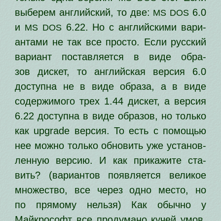
выбе­рем англий­ский, то две:
6.0
MS
DOS
и
6.22. Но с англий­ски­ми вари­
MS
DOS
ан­та­ми не так все про­сто. Если рус­ский
вари­ант постав­ля­ет­ся в виде обра­
зов дис­кет, то англий­ская вер­сия 6.0
доступ­на не в виде обра­за, а в виде
содер­жи­мо­го трех 1.44 дис­кет, а вер­сия
6.22 доступ­на в виде обра­зов, но толь­ко
как upgrade вер­сия. То есть с помо­щью
нее мож­но толь­ко обно­вить уже уста­нов­
лен­ную вер­сию. И как при­ка­жи­те ста­
вить? (вари­ан­тов появ­ля­ет­ся вели­кое
мно­же­ство, все через одно место, но
по пря­мо­му нель­зя) Как обыч­но у
Майкрософт все про­ду­ма­но кучей умов,