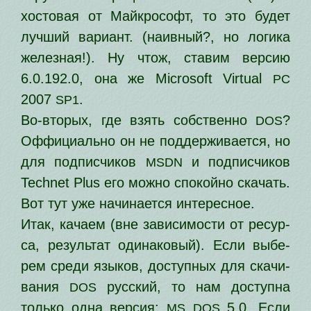
хосто­вая от Майкрософт, то это будет
луч­ший вари­ант. (наив­ный?, но логи­ка
желез­ная!). Ну чтож, ста­вим вер­сию
6.0.192.0, она же Microsoft Virtual
PC
2007
.
SP1
Во-вто­рых, где взять соб­ствен­но
?
DOS
Оффициально он не под­дер­жи­ва­ет­ся, но
для под­пис­чи­ков
и под­пис­чи­ков
MSDN
Technet Plus его мож­но спо­кой­но ска­чать.
Вот тут уже начи­на­ет­ся интересное.
Итак, кача­ем (вне зави­си­мо­сти от ресур­
са, резуль­тат оди­на­ко­вый). Если выбе­
рем сре­ди язы­ков, доступ­ных для ска­чи­
ва­ния
рус­ский, то нам доступ­на
DOS
толь­ко одна вер­сия:
5.0. Если
MS
DOS