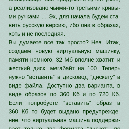
а реа­ли­зо­ва­но чьи­ми-то тре­тьи­ми кри­вы­
ми руч­ка­ми … Эх, для нача­ла будем ста­
вить рус­скую вер­сию, ибо она в обра­зах,
хоть и не последняя.
Вы дума­е­те все так про­сто? Неа. Итак,
созда­ем новую вир­ту­аль­ную машин­ку,
памя­ти немно­го, 32 Мб вполне хва­тит, и
жест­кий диск, мега­байт на 100. Теперь
нуж­но “вста­вить” в дис­ко­вод “дис­ке­ту” в
виде фай­ла. Доступно два вари­ан­та, в
виде обра­зов по 360 Кб и по 720 Кб.
Если попро­бу­е­те “вста­вить” образ в
360 Кб то будет выда­но пре­ду­пре­жде­
ние, что вир­ту­аль­ная маши­на под­дер­жи­
ва­ет толь­ко два фор­ма­та “дис­кет”, по