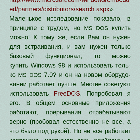
ed/partners/distributors/search.aspx
».
Маленькое иссле­до­ва­ние пока­за­ло, в
прин­ци­пе с тру­дом, но
купить
MS
DOS
мож­но! К тому же, если Вам он нужен
для встра­и­ва­ния, и вам нужен толь­ко
базо­вый функ­ци­о­нал, то мож­но
купить Windows 98 и исполь­зо­вать толь­
ко
7.0? и он на новом обо­ру­до­
MS
DOS
ва­нии рабо­та­ет луч­ше. Многие сове­ту­ют
исполь­зо­вать
FreeDOS
. Попробовал я
его. В общем основ­ные при­ло­же­ния
рабо­та­ют, пре­ры­ва­ния отра­ба­ты­ва­ют
вер­но (про­бо­вал есте­ствен­но не все, а
что было под рукой). Но не все рабо­та­ет