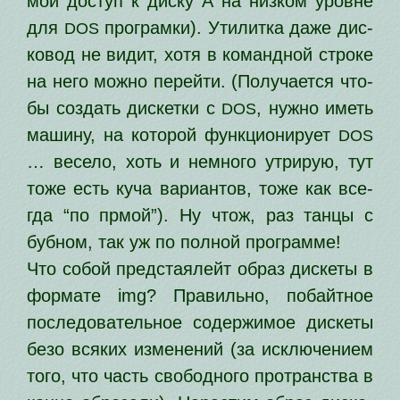
мой доступ к дис­ку А на низ­ком уровне
для
про­грам­ки). Утилитка даже дис­
DOS
ко­вод не видит, хотя в команд­ной стро­ке
на него мож­но перей­ти. (Получается что­
бы создать дис­кет­ки с
, нуж­но иметь
DOS
маши­ну, на кото­рой функ­ци­о­ни­ру­ет
DOS
… весе­ло, хоть и немно­го утри­рую, тут
тоже есть куча вари­ан­тов, тоже как все­
гда “по прмой”). Ну чтож, раз тан­цы с
буб­ном, так уж по пол­ной программе!
Что собой пред­ста­я­лейт образ дис­ке­ты в
фор­ма­те img? Правильно, побайт­ное
после­до­ва­тель­ное содер­жи­мое дис­ке­ты
безо вся­ких изме­не­ний (за исклю­че­ни­ем
того, что часть сво­бод­но­го про­тран­ства в