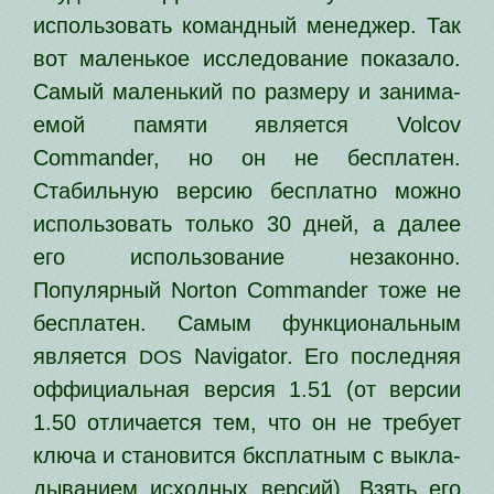
исполь­зо­вать команд­ный мене­джер. Так
вот малень­кое иссле­до­ва­ние пока­за­ло.
Самый малень­кий по раз­ме­ру и зани­ма­
е­мой памя­ти явля­ет­ся Volcov
Commander, но он не бес­пла­тен.
Стабильную вер­сию бес­плат­но мож­но
исполь­зо­вать толь­ко 30 дней, а далее
его исполь­зо­ва­ние неза­кон­но.
Популярный Norton Commander тоже не
бес­пла­тен. Самым функ­ци­о­наль­ным
явля­ет­ся
Navigator. Его послед­няя
DOS
оффи­ци­аль­ная вер­сия 1.51 (от вер­сии
1.50 отли­ча­ет­ся тем, что он не тре­бу­ет
клю­ча и ста­но­вит­ся бкс­плат­ным с выкла­
ды­ва­ни­ем исход­ных вер­сий). Взять его