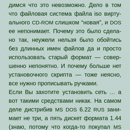
дим­ся что это невоз­мож­но. Дело в том
что фай­ло­вая систе­ма фай­ла iso вир­ту­
аль­но­го
слиш­ком “новая”, и
CD-ROM
DOS
ее непо­ни­ма­ет. Почему это было сде­ла­
но так, неуже­ли нель­зя было обой­тись
без длин­ных имен фай­лов да и про­сто
исполь­зо­вать ста­рый фор­мат — совер­
шен­но непо­нят­но. И поче­му боль­ше нет
уста­но­воч­но­го скрип­та — тоже неяс­но,
все нуж­но про­пи­сы­вать ручками.
Если Вы захо­ти­те уста­но­вить сеть … а
вот таки­ми сред­ства­ми никак. На самом
деле дис­три­бив
6.22
зани­
MS
DOS
RUS
ма­ет не три, а пять дис­кет фор­ма­та 1.44
(знаю, пото­му что когда-то поку­пал
MS