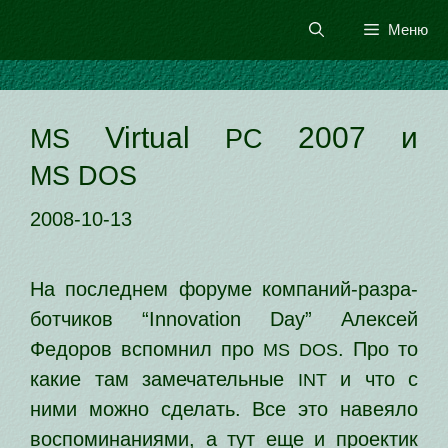
Перейти
Меню
к
содержимому
Virtual
2007 и
MS
PC
MS
DOS
2008-10-13
На послед­нем фору­ме ком­па­ний-раз­ра­
бот­чи­ков “Innovation Day” Алексей
Федоров вспом­нил про
. Про то
MS
DOS
какие там заме­ча­тель­ные
и что с
INT
ними мож­но сде­лать. Все это наве­я­ло
вос­по­ми­на­ни­я­ми, а тут еще и про­ек­тик