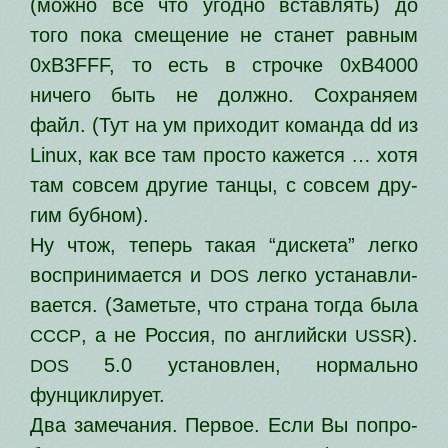
(мож­но все что угод­но встав­лять) до
того пока сме­ще­ние не ста­нет рав­ным
0xB3FFF, то есть в строч­ке 0xB4000
ниче­го быть не долж­но. Сохраняем
файл. (Тут на ум при­хо­дит коман­да dd из
Linux, как все там про­сто кажет­ся … хотя
там совсем дру­гие тан­цы, с совсем дру­
гим бубном).
Ну чтож, теперь такая “дис­ке­та” лег­ко
вос­при­ни­ма­ет­ся и
лег­ко уста­нав­ли­
DOS
ва­ет­ся. (Заметьте, что стра­на тогда была
, а не Россия, по англий­ски
).
СССР
USSR
5.0 уста­нов­лен, нор­маль­но
DOS
фунциклирует.
Два заме­ча­ния. Первое. Если Вы попро­