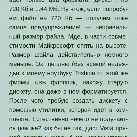
720 Кб и 1.44 Мб. Ну чтож, если попро­бу­
ем файл на 720 Кб — полу­чим тоже
самое пре­ду­пре­жде­ние! — непра­виль­
ный раз­мер фай­ла. Мде, в части сов­ме­
сти­мо­сти Майкрософт опять на высо­те.
Размер фай­ла дей­стви­тель­но немно­го
мень­ше. Эх, цеп­ляю (без вся­кой надеж­
ды) к мое­му ноут­бу­ку Toshiba от этой же
фир­мы
флоп­пик, нахо­жу ста­рую
USB
дис­ке­ту, она даже в нем фор­ма­ти­ру­ет­ся.
После чего про­бую создать дис­ке­ту с
помо­щью ути­лит­ки, кото­рая идет в ком­
плек­те. Естественно ниче­го не полу­ча­ет­
ся (как же? как бы не так, даст Vista пря­