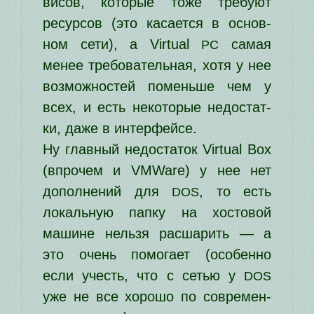
ви­сов, кото­рые тоже тре­бу­ют
ресур­сов (это каса­ет­ся в основ­
ном сети), а Virtual
самая
PC
менее тре­бо­ва­тель­ная, хотя у нее
воз­мож­но­стей помень­ше чем у
всех, и есть неко­то­рые недо­стат­
ки, даже в интерфейсе.
Ну глав­ный недо­ста­ток Virtual Box
(впро­чем и VMWare) у нее нет
допол­не­ний для
, то есть
DOS
локаль­ную пап­ку на хосто­вой
машине нель­зя рас­ша­рить — а
это очень помо­га­ет (осо­бен­но
если учесть, что с сетью у
DOS
уже не все хоро­шо по совре­мен­