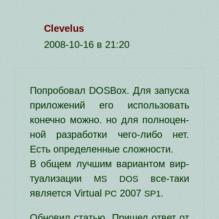
Clevelus
2008-10-16 в 21:20
Попробовал DOSBox. Для запус­ка
при­ло­же­ний его исполь­зо­вать
конеч­но мож­но. но для пол­но­цен­
ной раз­ра­бот­ки чего-либо нет.
Есть опре­де­лен­ные сложности.
В общем луч­шим вари­ан­том вир­
ту­а­ли­за­ции
все-таки
MS
DOS
явля­ет­ся Virtual
2007
.
PC
SP1
Обновил ста­тью. Пришел ответ от