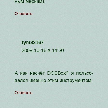
ным меркам).
Ответить
tym32167
2008-10-16 в 14:30
А как насчёт DOSBox? я поль­зо­
вал­ся имен­но этим инструментом
Ответить