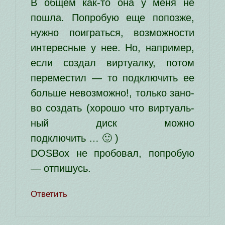
В общем как-то она у меня не
пошла. Попробую еще попоз­же,
нуж­но поиг­рать­ся, воз­мож­но­сти
инте­рес­ные у нее. Но, напри­мер,
если создал вир­ту­ал­ку, потом
пере­ме­стил — то под­клю­чить ее
боль­ше невоз­мож­но!, толь­ко зано­
во создать (хоро­шо что вир­ту­аль­
ный диск мож­но
подключить … 🙂 )
DOSBox не про­бо­вал, попро­бую
— отпишусь.
Ответить