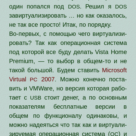
один попал­ся под
. Решил я
DOS
DOS
завир­ту­а­ли­зи­ро­вать … но как ока­за­лось,
не так все про­сто! Итак, по порядку.
Во-пер­вых, с помо­щью чего вир­ту­а­ли­зи­
ро­вать? Так как опе­ра­ци­он­ная систе­ма
под кото­рой все буду делать Vista Home
Premium, — то выбор в общем-то и не
такой боль­шой. Будем ста­вить
Microsoft
Virtual
2007
. Можно конеч­но поста­
PC
вить и VMWare, но вер­сия кото­рая рабо­
та­ет с
сто­ит денег, а по основ­ным
USB
пока­за­те­лям бес­плат­ные вер­сии в
общем по функ­ци­о­на­лу оди­на­ко­вы, и
мож­но наде­ять­ся что так как и вир­ту­а­ли­
зи­ру­е­мая опе­ра­ци­он­ная систе­ма (
) и
ОС