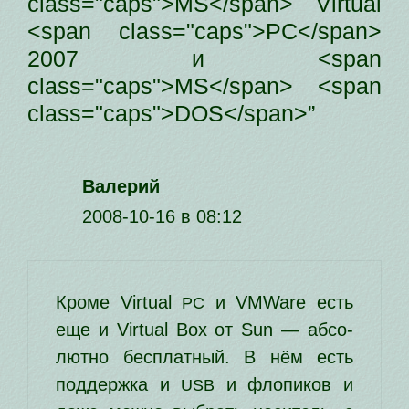
class="caps">MS</span> Virtual
<span class="caps">PC</span>
2007 и <span
class="caps">MS</span> <span
class="caps">DOS</span>”
Валерий
2008-10-16 в 08:12
Кроме Virtual
и VMWare есть
PC
еще и Virtual Box от Sun — абсо­
лют­но бес­плат­ный. В нём есть
под­держ­ка и
и фло­пи­ков и
USB