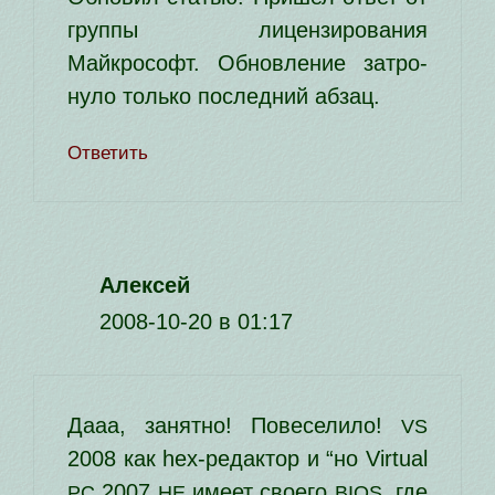
груп­пы лицен­зи­ро­ва­ния
Майкрософт. Обновление затро­
ну­ло толь­ко послед­ний абзац.
Ответить
Алексей
2008-10-20 в 01:17
Дааа, занят­но! Повеселило!
VS
2008 как hex-редак­тор и “но Virtual
2007
име­ет сво­е­го
, где
PC
НЕ
BIOS