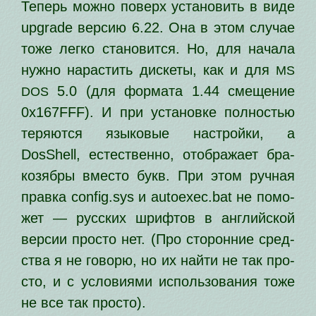
Теперь мож­но поверх уста­но­вить в виде
upgrade вер­сию 6.22. Она в этом слу­чае
тоже лег­ко ста­но­вит­ся. Но, для нача­ла
нуж­но нарас­тить дис­ке­ты, как и для
MS
5.0 (для фор­ма­та 1.44 сме­ще­ние
DOS
0x167FFF). И при уста­нов­ке пол­но­стью
теря­ют­ся язы­ко­вые настрой­ки, а
DosShell, есте­ствен­но, отоб­ра­жа­ет бра­
ко­зяб­ры вме­сто букв. При этом руч­ная
прав­ка config.sys и autoexec.bat не помо­
жет — рус­ских шриф­тов в англий­ской
вер­сии про­сто нет. (Про сто­рон­ние сред­
ства я не гово­рю, но их най­ти не так про­
сто, и с усло­ви­я­ми исполь­зо­ва­ния тоже
не все так просто).