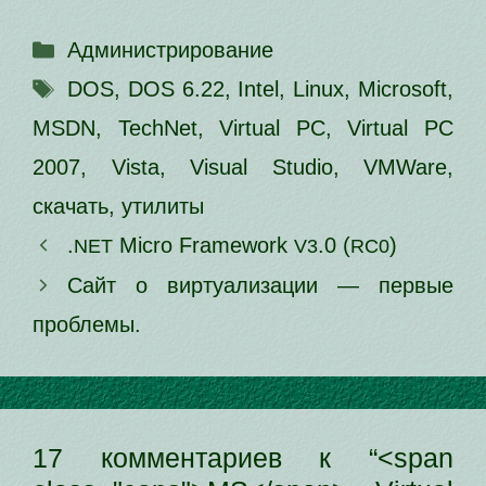
Рубрики
Администрирование
Метки
DOS
,
DOS 6.22
,
Intel
,
Linux
,
Microsoft
,
MSDN
,
TechNet
,
Virtual PC
,
Virtual PC
2007
,
Vista
,
Visual Studio
,
VMWare
,
скачать
,
утилиты
.
Micro Framework
.0 (
)
NET
V3
RC0
Сайт о вир­ту­а­ли­за­ции — пер­вые
проблемы.
17 комментариев к “<span