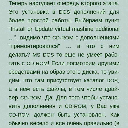
Теперь насту­па­ет оче­редь вто­ро­го эта­па.
Это уста­нов­ка в
допол­не­ний для
DOS
более про­стой рабо­ты. Выбираем пункт
“Install or Update virtual mashine additional
…”, види­мо что
с допол­не­ни­я­ми
CD-ROM
“при­мон­ти­ро­вал­ся” … а что с ним
делать?
то еще не уме­ет рабо­
MS
DOS
тать с
! Если посмот­рим дру­ги­ми
CD-ROM
сред­ства­ми на образ это­го дис­ка, то уви­
дим, что там при­сут­ству­ет ката­лог
,
DOS
а в нем есть фай­лы, в том чис­ле драй­
вер
. Да. Для того что­бы уста­но­
CD-ROM
вить допол­не­ния и
, у Вас уже
CD-ROM
дол­жен быть уста­нов­лен. Как
CD-ROM
обыч­но весе­ло и все очень пра­виль­но (в