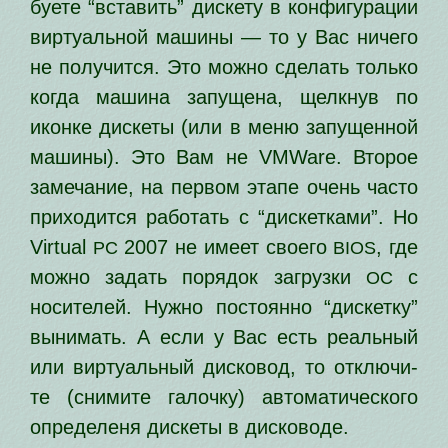
бу­е­те “вста­вить” дис­ке­ту в кон­фи­гу­ра­ции
вир­ту­аль­ной маши­ны — то у Вас ниче­го
не полу­чит­ся. Это мож­но сде­лать толь­ко
когда маши­на запу­ще­на, щелк­нув по
икон­ке дис­ке­ты (или в меню запу­щен­ной
маши­ны). Это Вам не VMWare. Второе
заме­ча­ние, на пер­вом эта­пе очень часто
при­хо­дит­ся рабо­тать с “дис­кет­ка­ми”. Но
Virtual
2007 не име­ет сво­е­го
, где
PC
BIOS
мож­но задать поря­док загруз­ки
с
ОС
носи­те­лей. Нужно посто­ян­но “дис­кет­ку”
выни­мать. А если у Вас есть реаль­ный
или вир­ту­аль­ный дис­ко­вод, то отклю­чи­
те (сни­ми­те галоч­ку) авто­ма­ти­че­ско­го
опре­де­ле­ня дис­ке­ты в дисководе.