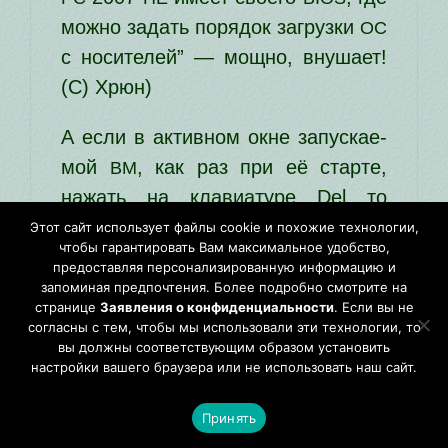
мож­но задать поря­док загруз­ки
ОС
с носи­те­лей” — мощ­но, вну­ша­ет!
(С) Хрюн)
А если в актив­ном окне запус­ка­е­
мой
, как раз при её стар­те,
ВМ
нажать на кла­ви­а­ту­ре Del то
появит­ся что?! Гадаем — хомя­
Этот сайт использует файлы cookie и похожие технологии,
чтобы гарантировать Вам максимальное удобство,
чок, Дедушка Мороз или
?!
BIOS
предоставляя персонализированную информацию и
После с удив­ле­ни­ем узна­ём —
запоминая предпочтения. Более подробно смотрите на
странице
Заявления о конфиденциальности
. Если вы не
. Пункт Advanced — под­пункт
BIOS
согласны с тем, чтобы мы использовали эти технологии, то
Floppy Configuration — выби­ра­ем
вы должны соответствующим образом установить
настройки вашего браузера или не использовать наш сайт.
“раз­мер­ность” дис­ко­во­да (360,
720, 1.2, 1.44) — вывод Visual
Принять
Studio — для про­грам­ми­ро­ва­ния,