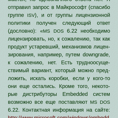
отпра­вил запрос в Майкрософт (спа­си­бо
груп­пе
), и от груп­пы лицен­зи­он­ной
ISV
поли­ти­ки полу­чен сле­ду­ю­щий ответ
(дослов­но): «
6.22 необ­хо­ди­мо
MS
DOS
лицен­зи­ро­вать, но, к сожа­ле­нию, так как
про­дукт уста­рев­ший, меха­низ­мов лицен­
зи­ро­ва­ния, напри­мер, путем downgrade,
к сожа­ле­нию, нет. Есть труд­но­осу­ще­
стви­мый вари­ант, кото­рый мож­но пред­
ло­жить, искать короб­ки, если у кого-то
они еще оста­лись. Кроме того, неко­то­
рые дис­три­бу­то­ры Embedded систем
воз­мож­но все еще постав­ля­ют
MS
DOS
6.22. Контактная инфор­ма­ция на сай­те:
http://www.microsoft.com/windows/embedd