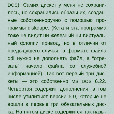
). Самих дис­кет у меня не сохра­ни­
DOS
лось, но сохра­ни­лись обра­зы их, создан­
ные соб­ствен­но­руч­но с помо­щью про­
грам­мы diskdupe. (Кстати эта про­грам­ма
тоже не видит ни желез­ный ни вир­ту­аль­
ный флоп­пи при­вод, но в отли­чии от
преды­ду­ще­го слу­чая, в фор­ма­те фай­ла
ddi нуж­но не допол­нять файл, а “отре­
зать” нача­ло фай­ла со слу­жеб­ной
инфор­ма­ци­ей). Так вот пер­вый три дис­
ке­ты — это соб­ствен­но
6.22.
MS
DOS
Четвертая содер­жит допол­не­ния, в том
чис­ле ути­ли­ты­от вер­сии 5.0, кото­рые не
вошли в пер­вые три обя­за­тель­ных дис­
ка. На пятом дис­ке содер­жит­ся так назы­