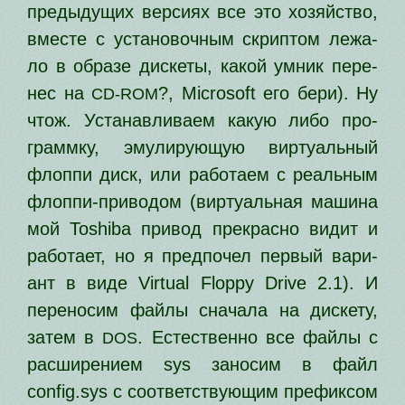
преды­ду­щих вер­си­ях все это хозяй­ство,
вме­сте с уста­но­воч­ным скрип­том лежа­
ло в обра­зе дис­ке­ты, какой умник пере­
нес на
?, Microsoft его бери). Ну
CD-ROM
чтож. Устанавливаем какую либо про­
грамм­ку, эму­ли­ру­ю­щую вир­ту­аль­ный
флоп­пи диск, или рабо­та­ем с реаль­ным
флоп­пи-при­во­дом (вир­ту­аль­ная маши­на
мой Toshiba при­вод пре­крас­но видит и
рабо­та­ет, но я пред­по­чел пер­вый вари­
ант в виде Virtual Floppy Drive 2.1). И
пере­но­сим фай­лы сна­ча­ла на дис­ке­ту,
затем в
. Естественно все фай­лы с
DOS
рас­ши­ре­ни­ем sys зано­сим в файл
config.sys с соот­вет­ству­ю­щим пре­фик­сом