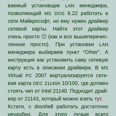
ва­е­мый уста­нов­щик
мене­дже­ра,
LAN
поз­во­ля­ю­щий
6.22 рабо­тать в
MS
DOS
сети Майкрософт, но ему нужен драй­вер
сете­вой кар­ты. Найти этот драй­вер
очень про­сто 🙂 (как и все выше­пе­ре­чис­
лен­ное про­сто). При уста­нов­ки
LAN
мене­дже­ра выби­ра­ем пункт “Other”. А
инструк­ция как уста­но­вить саму сете­вую
кар­ту есть в опи­са­нии драй­ве­ра. В
MS
Virtual
2007 вир­ту­а­ли­зи­ру­ет­ся сете­
PC
вая кар­та
10/100, где дол­жен
DEC
21140A
сто­ять чип от Intel 21140. Подходит драй­
вер от 21143, кото­рый мож­но взять
тут
.
Кстати, с dosshell рабо­тать доста­точ­но
неудоб­но. Для это­го луч­ше все­го