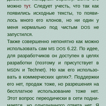
мож­но
тут
. Следует учесть, что так как
появи­лись исход­ные тек­сты, то появи­
лось мно­го его кло­нов, но ни один у
меня нор­маль­но под чистым
не
DOS
запустился.
Также совер­шен­но непо­нят­но как мож­но
исполь­зо­вать сам
6.22. По идее,
MS
DOS
для раз­ра­бот­чи­ков он досту­пен в целях
раз­ра­бот­ки (поэто­му и при­сут­ству­ет в
и Technet). Но как его исполь­зо­
MSDN
вать в ком­мер­че­ских целях?. Поддержки
его нет, про­даж тоже, но раз­ре­ше­ния на
бес­плат­ное исполь­зо­ва­ние тоже нет.
Этот вопрос пере­о­ди­че­ски в сети под­ни­
ма­ет­ся, но одно­знач­но­го отве­та нет. Я