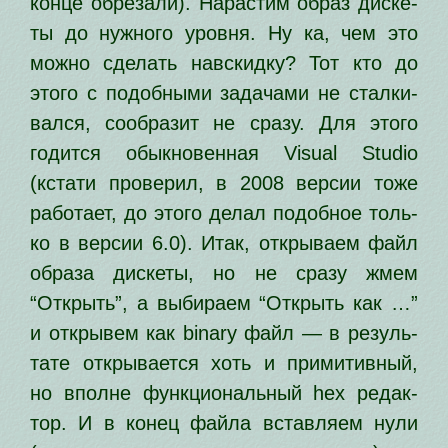
кон­це обре­за­ли). Нарастим образ дис­ке­
ты до нуж­но­го уров­ня. Ну ка, чем это
мож­но сде­лать навскид­ку? Тот кто до
это­го с подоб­ны­ми зада­ча­ми не стал­ки­
вал­ся, сооб­ра­зит не сра­зу. Для это­го
годит­ся обык­но­вен­ная Visual Studio
(кста­ти про­ве­рил, в 2008 вер­сии тоже
рабо­та­ет, до это­го делал подоб­ное толь­
ко в вер­сии 6.0). Итак, откры­ва­ем файл
обра­за дис­ке­ты, но не сра­зу жмем
“Открыть”, а выби­ра­ем “Открыть как …”
и откры­вем как binary файл — в резуль­
та­те откры­ва­ет­ся хоть и при­ми­тив­ный,
но вполне функ­ци­о­наль­ный hex редак­
тор. И в конец фай­ла встав­ля­ем нули