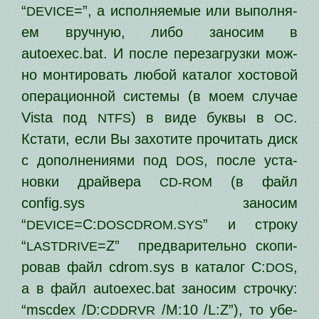
“
=”, а испол­ня­е­мые или выпол­ня­
DEVICE
ем вруч­ную, либо зано­сим в
autoexec.bat. И после пере­за­груз­ки мож­
но мон­ти­ро­вать любой ката­лог хосто­вой
опе­ра­ци­он­ной систе­мы (в моем слу­чае
Vista под
) в виде бук­вы в
.
NTFS
ОС
Кстати, если Вы захо­ти­те про­чи­тать диск
с допол­не­ни­я­ми под
, после уста­
DOS
нов­ки драй­ве­ра
(в файл
CD-ROM
config.sys зано­сим
“
=C:
.
” и стро­ку
DEVICE
DOSCDROM
SYS
“
=Z” пред­ва­ри­тель­но ско­пи­
LASTDRIVE
ро­вав файл cdrom.sys в ката­лог C:
,
DOS
а в файл autoexec.bat зано­сим строч­ку:
“mscdex /D:
/M:10 /L:Z”), то убе­
CDDRVR