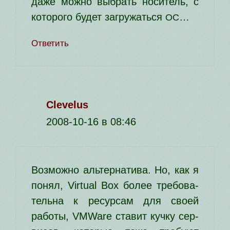
даже мож­но выбрать носи­тель, с
кото­ро­го будет загру­жать­ся
…
ОС
Ответить
Clevelus
2008-10-16 в 08:46
Возможно аль­тер­на­ти­ва. Но, как я
понял, Virtual Box более тре­бо­ва­
тель­на к ресур­сам для сво­ей
рабо­ты, VMWare ста­вит куч­ку сер­