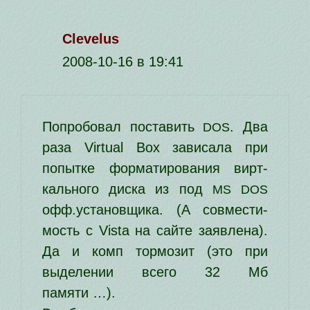
Clevelus
2008-10-16 в 19:41
Попробовал поста­вить
. Два
DOS
раза Virtual Box зави­са­ла при
попыт­ке фор­ма­ти­ро­ва­ния вирт­
каль­но­го дис­ка из под
MS
DOS
офф.установщика. (А сов­ме­сти­
мость с Vista на сай­те заяв­ле­на).
Да и комп тор­мо­зит (это при
выде­ле­нии все­го 32 Мб
памяти …).