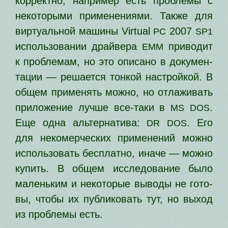
кор­рект­но, напри­мер есть про­бле­мы с
неко­то­ры­ми при­ме­не­ни­я­ми. Также для
вир­ту­аль­ной маши­ны Virtual
2007
PC
SP1
исполь­зо­ва­нии драй­ве­ра
при­во­дит
EMM
к про­бле­мам, но это опи­са­но в доку­мен­
та­ции — реша­ет­ся тон­кой настрой­кой. В
общем при­ме­нять мож­но, но отла­жи­вать
при­ло­же­ние луч­ше все-таки в
.
MS
DOS
Еще одна аль­тер­на­ти­ва:
. Его
DR
DOS
для неко­мер­че­ских при­ме­не­ний мож­но
исполь­зо­вать бес­плат­но, ина­че — мож­но
купить. В общем иссле­до­ва­ние было
малень­ким и неко­то­рые выво­ды не гото­
вы, что­бы их пуб­ли­ко­вать тут, но выход
из про­бле­мы есть.