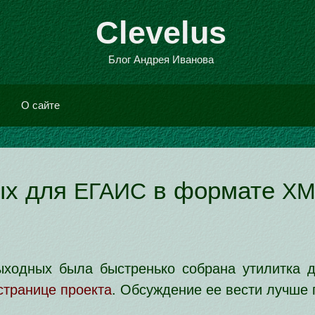
Clevelus
Блог Андрея Иванова
О сай­те
ых для
в фор­ма­те
ЕГАИС
XM
ход­ных была быст­рень­ко собра­на ути­лит­ка
стра­ни­це про­ек­та
. Обсуждение ее вести луч­ше 