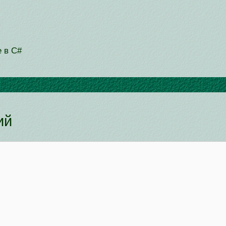
e в C#
ий