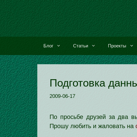
Перейти
к
содержимому
Блог
Статьи
Проекты
Подготовка дан­н
2009-06-17
По прось­бе дру­зей за два вы
Прошу любить и жало­вать на