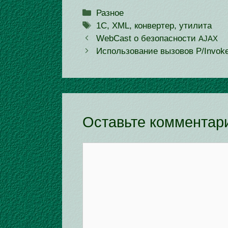
Рубрики
Разное
Метки
1С
,
XML
,
конвертер
,
утилита
WebCast о без­опас­но­сти
AJAX
Использование вызо­вов P/Invok
Оставьте комментар
Комментарий