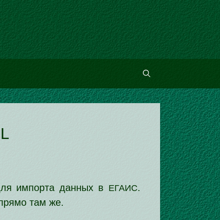
L
 для импор­та дан­ных в
.
ЕГАИС
пря­мо там же.