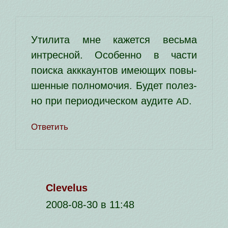
Утилита мне кажет­ся весь­ма
интрес­ной. Особенно в части
поис­ка аккка­ун­тов име­ю­щих повы­
шен­ные пол­но­мо­чия. Будет полез­
но при пери­о­ди­че­ском ауди­те
.
AD
Ответить
Clevelus
2008-08-30 в 11:48