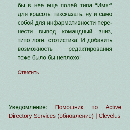
бы в нее еще полей типа “Имя:”
для кра­со­ты так­ска­зать, ну и само
собой для инфар­ма­тив­но­сти пере­
не­сти вывод команд­ный вниз,
типо логи, сто­ти­сти­ка! И доба­вить
воз­мож­ность редак­ти­ро­ва­ния
тоже было бы неплохо!
Ответить
Уведомление:
Помощник по Active
Directory Services (обновление) | Clevelus