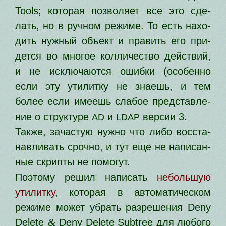
Tools; кото­рая поз­во­ля­ет все это сде­
лать, но в руч­ном режи­ме. То есть нахо­
дить нуж­ный объ­ект и пра­вить его при­
дет­ся во мно­гое кол­ли­че­ство дей­ствий,
и не исклю­ча­ют­ся ошиб­ки (осо­бен­но
если эту ути­лит­ку не зна­ешь, и тем
более если име­ешь сла­бое пред­став­ле­
ние о струк­ту­ре
и
вер­сии 3.
AD
LDAP
Также, зача­стую нуж­но что либо вос­ста­
нав­ли­вать сроч­но, и тут еще не напи­сан­
ные скрип­ты не помогут.
Поэтому решил напи­сать
неболь­шую
ути­лит­ку
, кото­рая в авто­ма­ти­че­ском
режи­ме может убрать раз­ре­ше­ния Deny
&
Delete
Deny Delete Subtree для любо­го