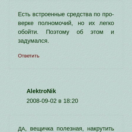
Есть встро­ен­ные сред­ства по про­
вер­ке пол­но­мо­чий, но их лег­ко
обой­ти. Поэтому об этом и
задумался.
Ответить
AlektroNik
2008-09-02 в 18:20
, вещич­ка полез­ная, накру­тить
ДА