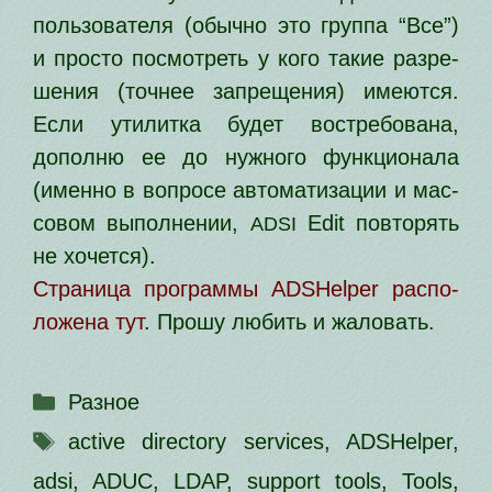
поль­зо­ва­те­ля (обыч­но это груп­па “Все”)
и про­сто посмот­реть у кого такие раз­ре­
ше­ния (точ­нее запре­ще­ния) име­ют­ся.
Если ути­лит­ка будет вос­тре­бо­ва­на,
допол­ню ее до нуж­но­го функ­ци­о­на­ла
(имен­но в вопро­се авто­ма­ти­за­ции и мас­
со­вом выпол­не­нии,
Edit повто­рять
ADSI
не хочется).
Страница про­грам­мы ADSHelper рас­по­
ло­же­на тут
. Прошу любить и жаловать.
Рубрики
Разное
Метки
active directory services
,
ADSHelper
,
adsi
,
ADUC
,
LDAP
,
support tools
,
Tools
,