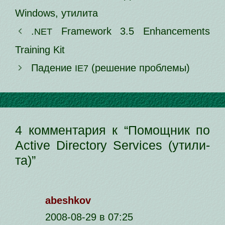
Windows
,
утилита
.
Framework 3.5 Enhancements
NET
Training Kit
Падение
(реше­ние проблемы)
IE7
4 комментария к “Помощник по
Active Directory Services (ути­ли­
та)”
abeshkov
2008-08-29 в 07:25