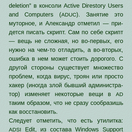
deletion” в кон­со­ли Active Direstory Users
and Computers (
). Занятие это
ADUC
мутор­ное, и Александр отме­тил — при­
дет­ся писать скрипт. Сам по себе скрипт
— вещь не слож­ная, но во-пер­вых, его
нуж­но на чем-то отла­дить, а во-вто­рых,
ошиб­ка в нем может сто­ить доро­го­го. С
дру­гой сто­ро­ны суще­ству­ет мно­же­ство
про­блем, когда вирус, тро­ян или про­сто
хакер (ино­гда злой быв­ший адми­ни­стра­
тор) изме­ня­ет неко­то­рые вещи в
AD
таким обра­зом, что не сра­зу сооб­ра­зишь
как восстановить.
Следует отме­тить, что есть ути­лит­ка:
Edit, из соста­ва Windows Support
ADSI