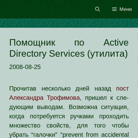
Перейти
Меню
к
содержимому
Помощник по Active
Directory Services (ути­ли­та)
2008-08-25
Прочитав несколь­ко дней назад
пост
Александра Трофимова
, при­шел к сле­
ду­ю­щим выво­дам. Возможна ситу­а­ция,
когда потре­бу­ет­ся руч­ка­ми про­хо­дить
мно­же­ство свойств, для того что­бы
убрать “галоч­ки” “prevent from accidental