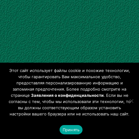
http://feeds.feedburner.com/Clevelus. Ком
ментарии к сооб­ще­ни­ям тут:
http://feeds.feedburner.com/clevelus/com
ment. (Непосредственно
досту­пен
XML
если клик­нуть на картинку)
Рубрики
Разное
Этот сайт использует файлы cookie и похожие технологии,
Метки
Feed
,
RSS
,
Новости сайта
чтобы гарантировать Вам максимальное удобство,
предоставляя персонализированную информацию и
1 комментарий
запоминая предпочтения. Более подробно смотрите на
странице
Заявления о конфиденциальности
. Если вы не
согласны с тем, чтобы мы использовали эти технологии, то
вы должны соответствующим образом установить
настройки вашего браузера или не использовать наш сайт.
©
CLEVELUS
, 2003 - 2026.
Все права сохранены.
Принять