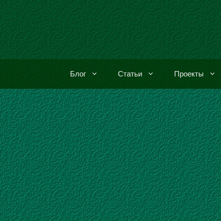
Перейти
к
содержимому
Блог
Статьи
Проекты
.
Micro Framew
NET