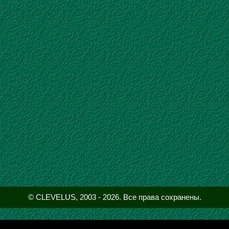
Micro Framework
v3 Release Candidate
NET
SDK
мое глав­ное отли­чие, по срав­не­нию со вто­ро
 2008
(вто­рая бет­та непе­ре­но­си­ла
). Из 
SP1
SP1
е­сти­мо­сти с “боль­шим” Framework, сде­ла­ны не
ro Framework
,
Altera
,
SDK
,
SSL
,
Verilog
,
Visual Studio
,
Win
©
CLEVELUS
, 2003 - 2026.
Все права сохранены.