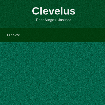
Clevelus
Блог Андрея Иванова
О сай­те
ork
.0 (
)
V3
RC0