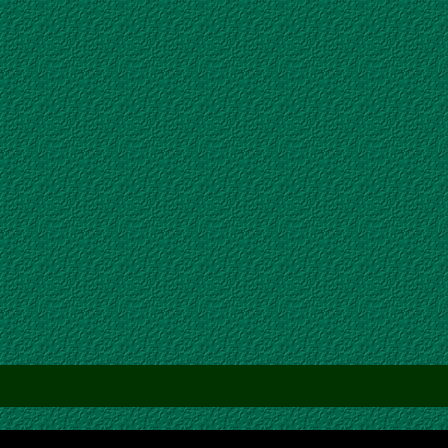
 0. Сначала об изме­не­ни­ях,
й бет­той — теперь
пре­крас­
SDK
улуч­ше­ний: сде­ла­ны неко­то­рые
ко­то­рые …
Читать далее
dows CE
,
Windows Embedded